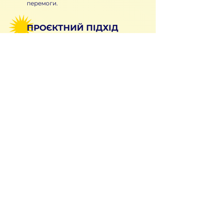
перемоги.
ПРОЄКТНИЙ ПІДХІД
Завжди збираємо тільки на
конкретні запити для
конкретних військових
підрозділів.
ФОКУСУВАННЯ
Фокусуємося тільки на тих
напрямках, що дозволяють нашій
армії отримати технологічну
перевагу над ворогом.
ВСЕ ПРОЗОРО
Постійно звітуємо на сайті й у
соцмережах, бо жити чесно і по
правді — то є наша сила.