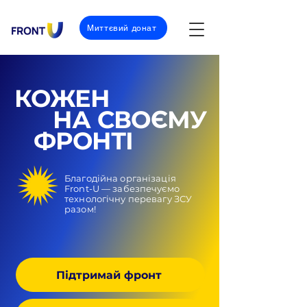
Миттєвий донат
КОЖЕН
НА СВОЄМУ
ФРОНТІ
Благодійна організація
Front-U — забезпечуємо
технологічну перевагу ЗСУ
разом!
Підтримай фронт