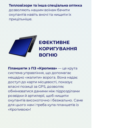
Тепловізори та інша спеціальна оптика
дозволяють нашим воїнам бачити
окупантів навіть вночі та нищити їх
прицільніше.
ЕФЕКТИВНЕ
КОРИГУВАННЯ
ВОГНЮ
Планшети з ПЗ «Кропива»
— це крута
система управління, що допомагає
нещадно «жалити» ворога. Вона надає
доступ до карти місцевості, показує
власні позиції за GPS, дозволяє
обмінюватися даними між підрозділами
розвідки й артилерії, щоб нищити
окупантів високоточно і безжально. Саме
для цього нам і треба купа планшетів із
«Кропивою»!