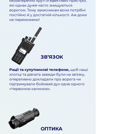
Підтримати ЗСУ
беззаперечно круті й ефективні пристрої,
які однак дуже часто знищуються
ворогом. Тому захисникам вони потрібні
постійно
й у достатній кількості. Аж доки
не переможемо!
ЗВ’ЯЗОК
Рації та супутникові телефони,
щоб наші
хлопці та дівчата завжди були на зв'язку,
оперативно докладали про ворога чи
підтримували бойовий дух одне одного
«Червоною калиною».
ОПТИКА