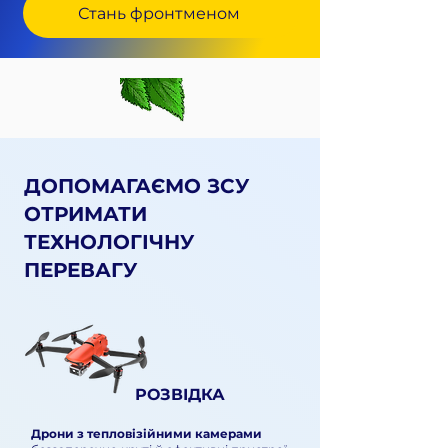
Стань фронтменом
КРОПИВУ — НА
ФРОНТ!
ДОПОМАГАЄМО ЗСУ
ОТРИМАТИ
Донать від 500 грн на ЗСУ
ТЕХНОЛОГІЧНУ
і вигравай ексклюзивну
ПЕРЕВАГУ
вишиванку!
офіційні правила
РОЗВІДКА
Дрони з тепловізійними камерами