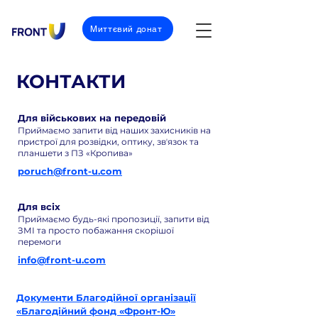
Миттєвий донат
КОНТАКТИ
Для військових на передовій
Приймаємо запити від наших захисників на
пристрої для розвідки, оптику, звʼязок та
планшети з ПЗ «Кропива»
poruch@front-u.com
Для всіх
Приймаємо будь-які пропозиції, запити від
ЗМІ та просто побажання скорішої
перемоги
info@front-u.com
Документи Благодійної організації
«Благодійний фонд «Фронт-Ю»