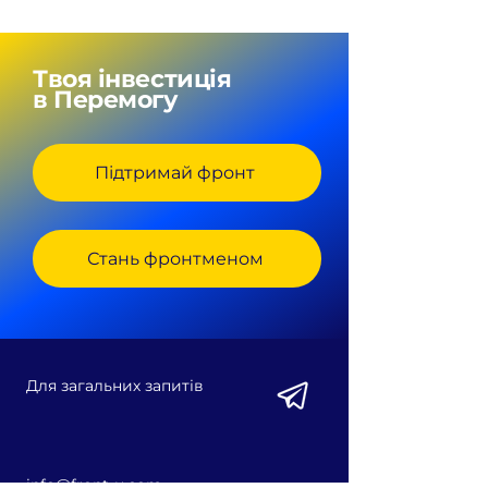
Твоя інвестиція
в Перемогу
Підтримай фронт
Стань фронтменом
Для загальних запитів
info@front-u.com